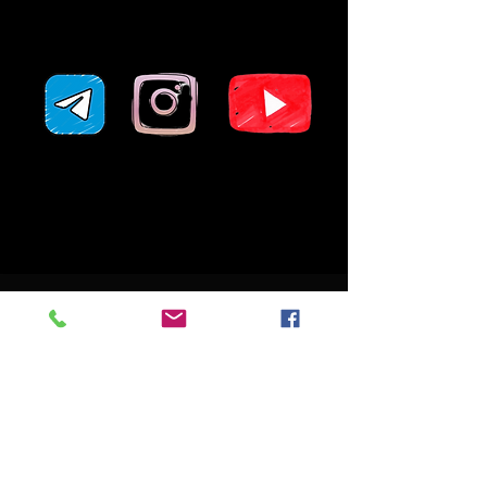
Das Walhalla im Exil wird vom
Kulturamt Wiesbaden gefördert: