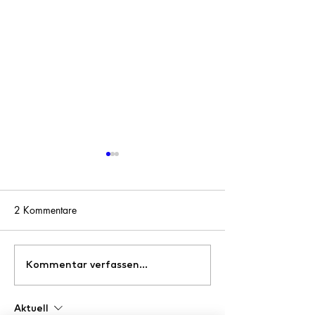
2 Kommentare
Ein Zwischenbericht
Kommentar verfassen...
02.03.2024 OLI
Konzert
Aktuell