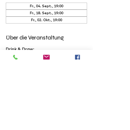
Fr., 04. Sept., 19:00
Fr., 18. Sept., 19:00
Fr., 02. Okt., 19:00
Über die Veranstaltung
Drink & Draw:
Jeden 1. & 3. Freitag heisst es 
Skizzenbuch raus, Stifte gespitzt!
Model und ergänzendes Material 
vorhanden
Host: Künstler Max!
Max führt euch durch den Abend, 
zeichnet mit und stellt die 
musikalische Playlist noch 
höchstpersönlich zusammen und 
findet die Modelle