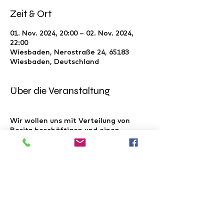
Zeit & Ort
01. Nov. 2024, 20:00 – 02. Nov. 2024,
22:00
Wiesbaden, Nerostraße 24, 65183
Wiesbaden, Deutschland
Über die Veranstaltung
Wir wollen uns mit Verteilung von
Besitz beschäftigen und einen
Parcours durch die Stadt machen.
Wir sammeln die Wiesbadener
Stimmen, ihre Geschichten und sorgen
für eine Offenlegung der Wunden.
Unser Verbandsmaterial, ist unsere
Utopie, die uns hilft bei existenziellen
Fragestellungen nach Macht und
Ohnmacht und der