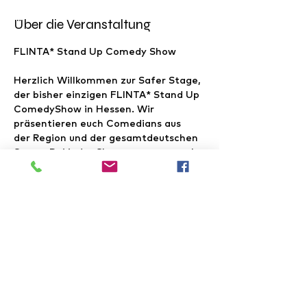
Über die Veranstaltung
FLINTA* Stand Up Comedy Show
Herzlich Willkommen zur Safer Stage, 
der bisher einzigen FLINTA* Stand Up 
ComedyShow in Hessen. Wir 
präsentieren euch Comedians aus 
der Region und der gesamtdeutschen 
Szene. Bei jeder Show erwarten euch 
erfahrene Profis und freshe 
Newcomer*innen, die mit ihren 
Punchlines eure Lachmuskeln 
strapazieren werden. Die Safer Stage 
bietet Künstler*innen 
einen sichereren Platz im Programm. 
FLINTA* gilt also vor Allem auf der 
Bühne. Im Publikum sind Alle 
willkommen. Freut euch auf 
einenschönen Comedy Stand Up 