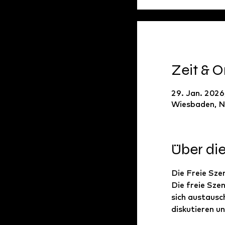
Zeit & O
29. Jan. 2026
Wiesbaden, N
Über di
Die Freie Szen
Die freie Szen
sich austausc
diskutieren u