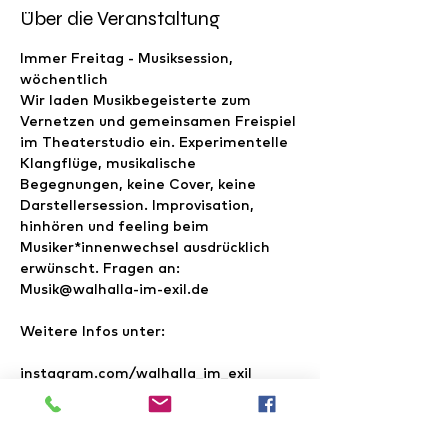
Über die Veranstaltung
Immer Freitag - Musiksession, 
wöchentlich

Wir laden Musikbegeisterte zum 
Vernetzen und gemeinsamen Freispiel 
im Theaterstudio ein. Experimentelle 
Klangflüge, musikalische 
Begegnungen, keine Cover, keine 
Darstellersession. Improvisation, 
hinhören und feeling beim 
Musiker*innenwechsel ausdrücklich 
erwünscht. Fragen an: 
Musik@walhalla-im-exil.de
Weitere Infos unter:

instagram.com/walhalla_im_exil

facebook.com/walhallaimexil

www.youtube.com/@WalhallaimEXIL