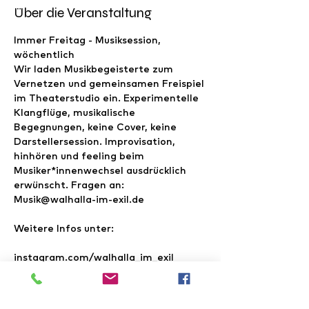
Über die Veranstaltung
Immer Freitag - Musiksession, 
wöchentlich

Wir laden Musikbegeisterte zum 
Vernetzen und gemeinsamen Freispiel 
im Theaterstudio ein. Experimentelle 
Klangflüge, musikalische 
Begegnungen, keine Cover, keine 
Darstellersession. Improvisation, 
hinhören und feeling beim 
Musiker*innenwechsel ausdrücklich 
erwünscht. Fragen an: 
Musik@walhalla-im-exil.de
Weitere Infos unter:

instagram.com/walhalla_im_exil

facebook.com/walhallaimexil

www.youtube.com/@WalhallaimEXIL