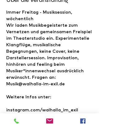
Immer Freitag - Musiksession, 
wöchentlich

Wir laden Musikbegeisterte zum 
Vernetzen und gemeinsamen Freispiel 
im Theaterstudio ein. Experimentelle 
Klangflüge, musikalische 
Begegnungen, keine Cover, keine 
Darstellersession. Improvisation, 
hinhören und feeling beim 
Musiker*innenwechsel ausdrücklich 
erwünscht. Fragen an: 
Musik@walhalla-im-exil.de
Weitere Infos unter:

instagram.com/walhalla_im_exil

facebook.com/walhallaimexil

www.youtube.com/@WalhallaimEXIL