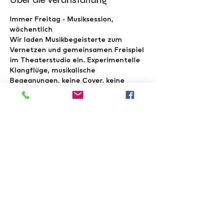
Immer Freitag - Musiksession, 
wöchentlich 
Wir laden Musikbegeisterte zum 
Vernetzen und gemeinsamen Freispiel 
im Theaterstudio ein. Experimentelle 
Klangflüge, musikalische 
Begegnungen, keine Cover, keine 
Darstellersession. Improvisation, 
hinhören und feeling beim 
Musiker*innenwechsel ausdrücklich 
erwünscht. Backline steht. 
Grundinstrumente auch. Session 
minimalinvasiv und musikalisch 
moderiert durch Timo und alle 
Exilanten.
Fragen an: Musik@walhalla-im-exil.de
Weitere Infos unter: 
instagram.com/walhalla_im_exil 
facebook.com/walhallaimexil 