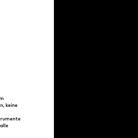
im
n, keine
strumente
alle