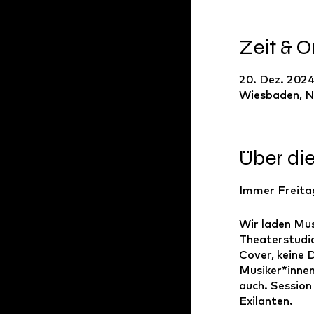
Zeit & O
20. Dez. 2024
Wiesbaden, N
Über di
Immer Freitag
Wir laden Mu
Theaterstudio
Cover, keine 
Musiker*innen
auch. Session
Exilanten.