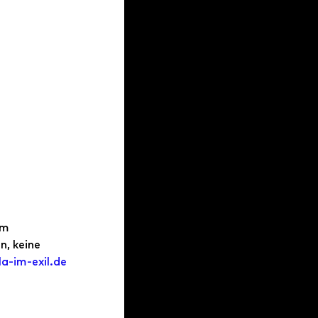
im 
, keine 
a-im-exil.de