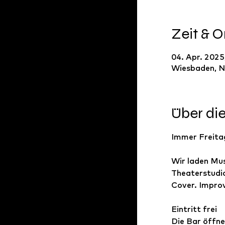
Zeit & O
04. Apr. 2025
Wiesbaden, N
Über di
Immer Freitag
Wir laden Mus
Theaterstudio
Cover. Improv
Eintritt frei
Die Bar öffne