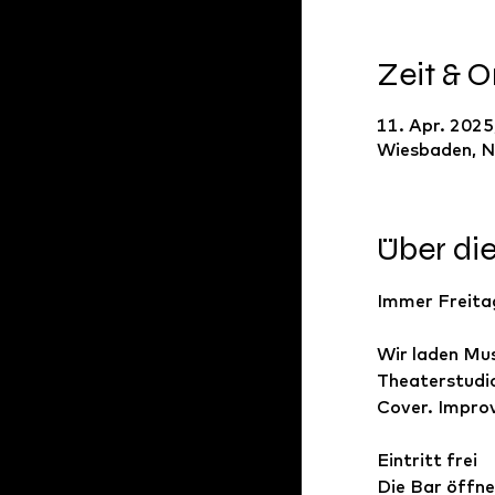
Zeit & O
11. Apr. 2025
Wiesbaden, N
Über di
Immer Freitag
Wir laden Mus
Theaterstudio
Cover. Improv
Eintritt frei
Die Bar öffne