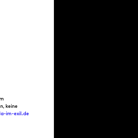
im 
, keine 
a-im-exil.de