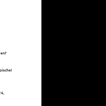
en? 
pische!
4, 