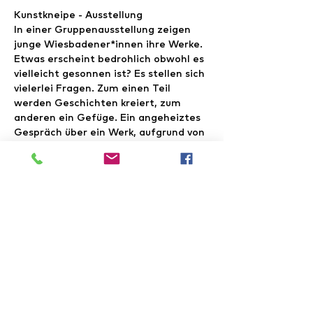
Kunstkneipe - Ausstellung
In einer Gruppenausstellung zeigen 
junge Wiesbadener*innen ihre Werke. 
Etwas erscheint bedrohlich obwohl es 
vielleicht gesonnen ist? Es stellen sich 
vielerlei Fragen. Zum einen Teil 
werden Geschichten kreiert, zum 
anderen ein Gefüge. Ein angeheiztes 
Gespräch über ein Werk, aufgrund von 
Gefallen oder Missfallen, riecht meist 
schon verdächtig nach Kunst. 
Wir reaktivieren das Erfolgsformat 
der "Kunstkneipe" aus der Zeit vor 
Corona von Melina Krapp und Steffi 
Wagner.
Am Rand der kurzen Nacht der 
Museen laden wir 
in der Bar
 zu 
Malereien von 
Najel Graf
 und 
aRigo
ein. 
Im Theaterstudio
 zeigt  
Laura 
Yürthoven
 Fotographien und dazu gibt 