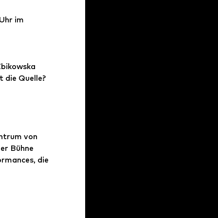
Uhr im 
Zbikowska 
 die Quelle? 
entrum von 
der Bühne 
rmances, die 