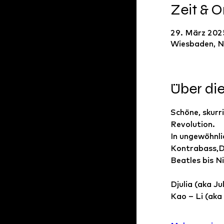
Zeit & O
29. März 2025
Wiesbaden, N
Über di
Schöne, skurr
Revolution.
In ungewöhnli
Kontrabass,Dr
Beatles bis N
Djulia (aka J
Kao – Li (aka