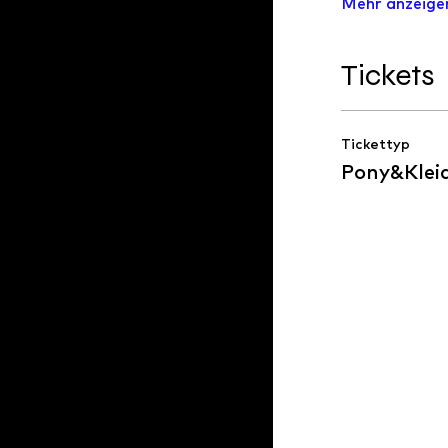
Mehr anzeige
Tickets
Tickettyp
Pony&Klei