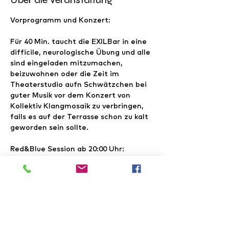
Vorprogramm und Konzert: 
Für 40 Min. taucht die EXILBar in eine 
difficile, neurologische Übung und alle 
sind eingeladen mitzumachen, 
beizuwohnen oder die Zeit im 
Theaterstudio aufn Schwätzchen bei 
guter Musik vor dem Konzert von 
Kollektiv Klangmosaik zu verbringen, 
falls es auf der Terrasse schon zu kalt 
geworden sein sollte.
Red&Blue Session ab 20:00 Uhr: 
Licht & Linie, ab und zu Freitags!
Ein forschendes Farbspiel in der 
EXILbar. Wir tauchen 12 Minuten den 
Raum in blaues Licht und zeichnen mit 
Rotem Stift. Dann tauchen wir 12 
Minuten den Raum in rotes Licht und 
zeichnen mit blauem Stift. Dazu 