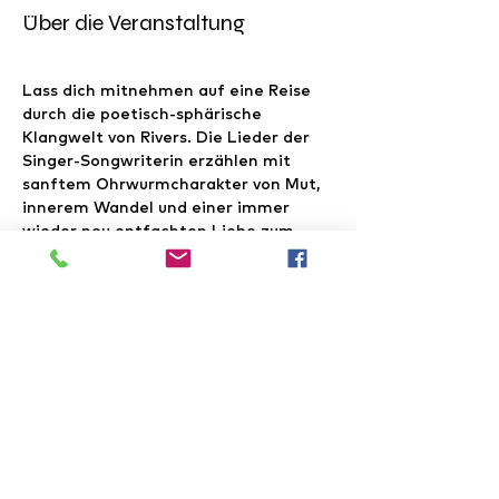
Über die Veranstaltung
Lass dich mitnehmen auf eine Reise 
durch die poetisch-sphärische 
Klangwelt von Rivers. Die Lieder der 
Singer-Songwriterin erzählen mit 
sanftem Ohrwurmcharakter von Mut, 
innerem Wandel und einer immer 
wieder neu entfachten Liebe zum 
Leben. Intim, authentisch und 
berührend entfalten sie live eine 
besondere Kraft – getragen von einer 
erdigen Stimme, weitem Sound und 
rhythmischer Begleitung. Ein Abend 
zum Loslassen, Spüren und 
Eintauchen, auf Hut direkt an die 
Künstlerin in der EXILBAR. 
Gleichzeitig feiern wir Finissage von 
der Ausstellung von Patrick Rieß.