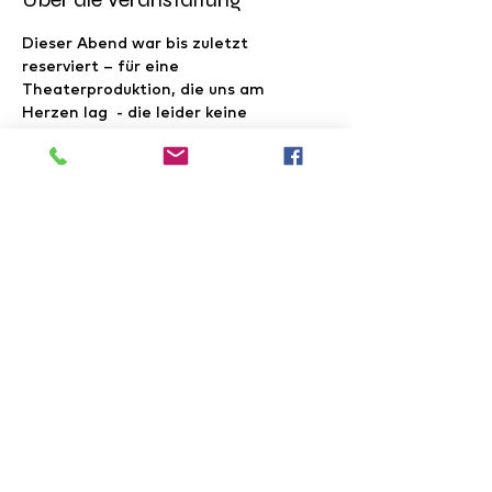
Dieser Abend war bis zuletzt 
reserviert – für eine 
Theaterproduktion, die uns am 
Herzen lag  - die leider keine 
Förderung erhielt. Dieser Termin blieb 
frei, zuerst wollten wir einen Aufruf 
starten. Aber jetzt haben die Sterne 
uns ein Zeichen geschickt! 
Am Samstag den 06. September lädt 
die Kreativfabrik zum Fragments of 
Urban Culture Festival - Mini! ein. 
Und wir gehen hin! Gut dass der 
Termin frei blieb! Die Kneipe bleibt zu! 
Teamausflug! Kommt mit! Support 
your local Kulturszene and gather!
Diese Veranstaltung teilen