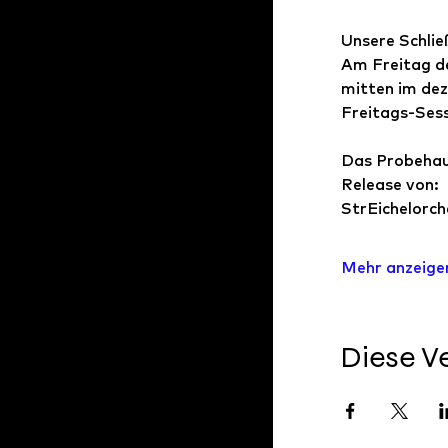
Unsere Schlie
Am Freitag de
mitten im dez
Freitags-Sess
Das Probehau
Release von: 
StrEichelorche
Mehr anzeige
Diese Ve