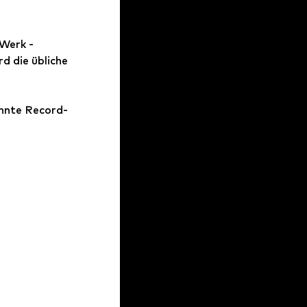
Werk - 
 die übliche 
hnte Record-