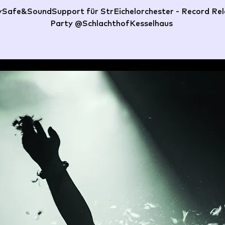
Safe&SoundSupport für StrEichelorchester - Record Re
Party @SchlachthofKesselhaus