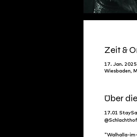
Zeit & O
17. Jan. 2025
Wiesbaden, M
Über di
17.01 StaySa
@Schlachthof
"Walhalla-im