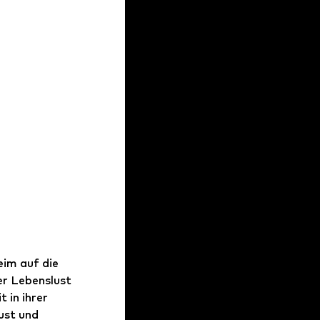
eim auf die 
er Lebenslust 
in ihrer 
ust und 