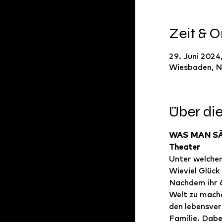
Zeit & O
29. Juni 2024
Wiesbaden, N
Über di
WAS MAN S
Theater
Unter welchen
Wieviel Glück
Nachdem ihr ä
Welt zu mache
den lebensver
Familie. Dabe