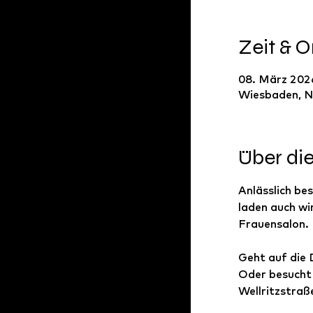
Zeit & O
08. März 202
Wiesbaden, N
Über di
Anlässlich b
laden auch wi
Frauensalon. 
Geht auf die
Oder besucht 
Wellritzstraß