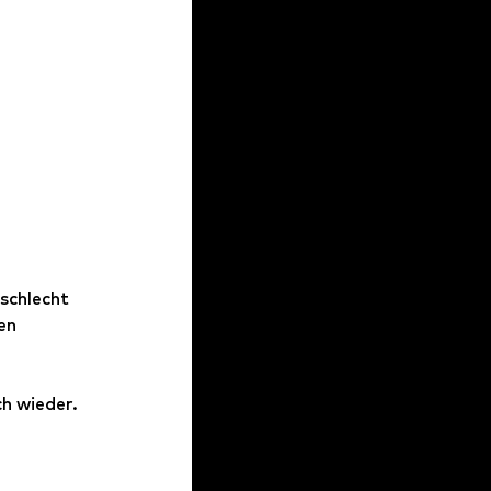
schlecht 
en 
 wieder. 