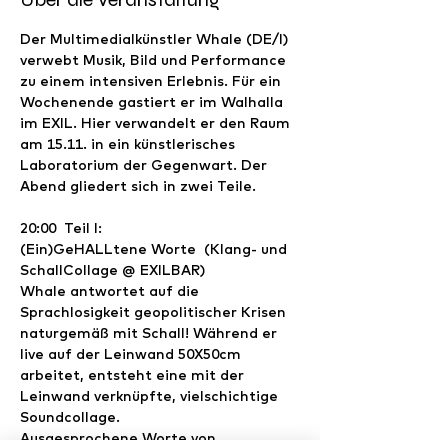
Der Multimedialkünstler Whale (DE/I) 
verwebt Musik, Bild und Performance 
zu einem intensiven Erlebnis. Für ein 
Wochenende gastiert er im Walhalla 
im EXIL. Hier verwandelt er den Raum 
am 15.11. in ein künstlerisches 
Laboratorium der Gegenwart. Der 
Abend gliedert sich in zwei Teile.
20:00  Teil I: 
(Ein)GeHALLtene Worte  (Klang- und 
SchallCollage @ EXILBAR)
Whale antwortet auf die 
Sprachlosigkeit geopolitischer Krisen 
naturgemäß mit Schall! Während er 
live auf der Leinwand 50X50cm 
arbeitet, entsteht eine mit der 
Leinwand verknüpfte, vielschichtige 
Soundcollage.
Ausgesprochene Worte von 