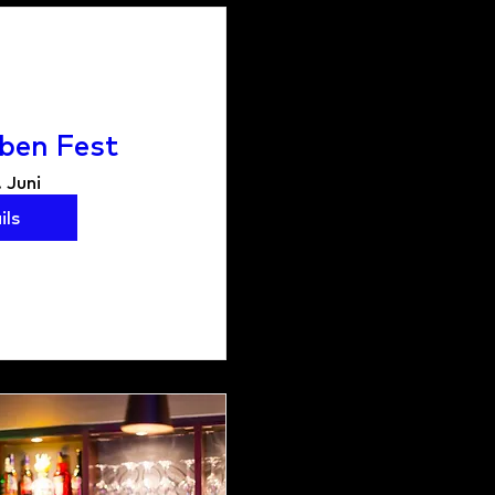
ben Fest
. Juni
ils