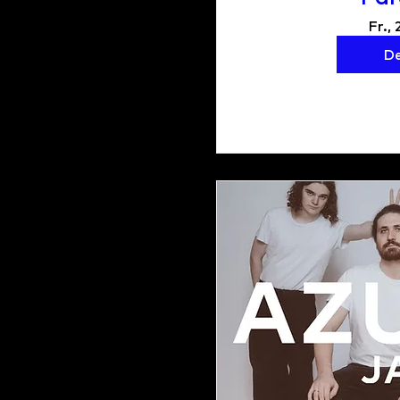
Fr., 
De