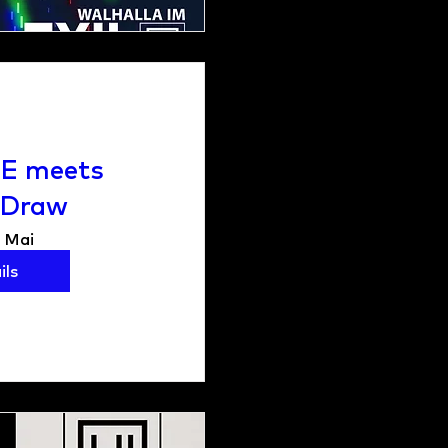
E meets
&Draw
. Mai
ils