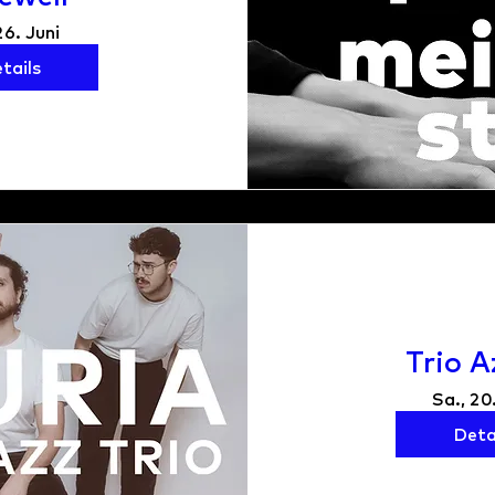
26. Juni
tails
Trio A
Sa., 20
Deta