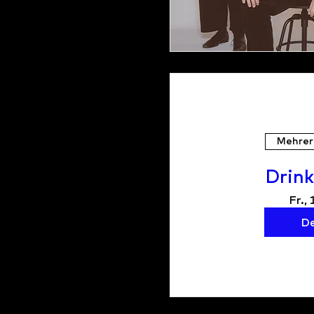
Mehrer
Drin
Fr., 
De