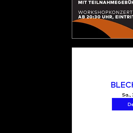
BLEC
Sa.,
De