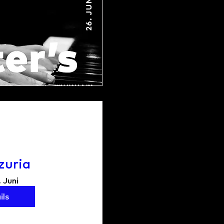
zuria
. Juni
ils