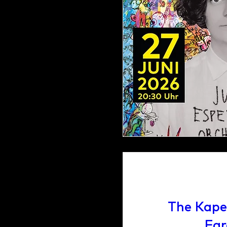
The Kape
Far