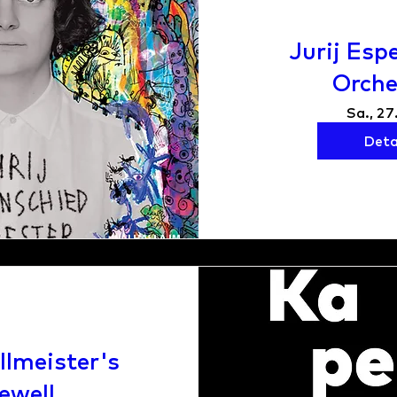
Jurij Esp
Orche
Sa., 27
Deta
llmeister's
ewell