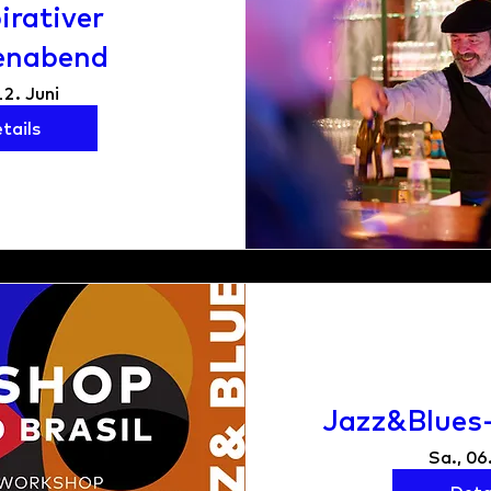
irativer
enabend
12. Juni
tails
Jazz&Blues
Sa., 06