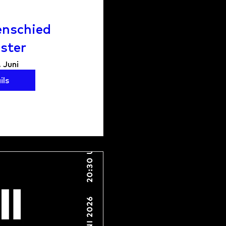
enschied
ster
. Juni
ils