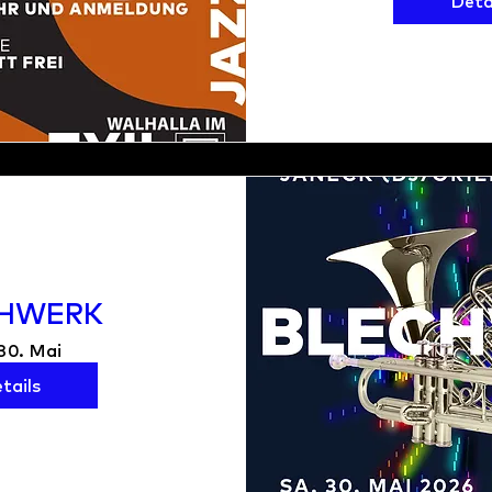
Deta
HWERK
 30. Mai
tails