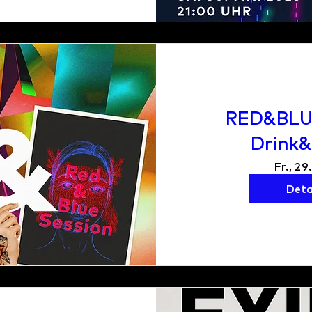
RED&BLU
Drink
Fr., 29
Deta