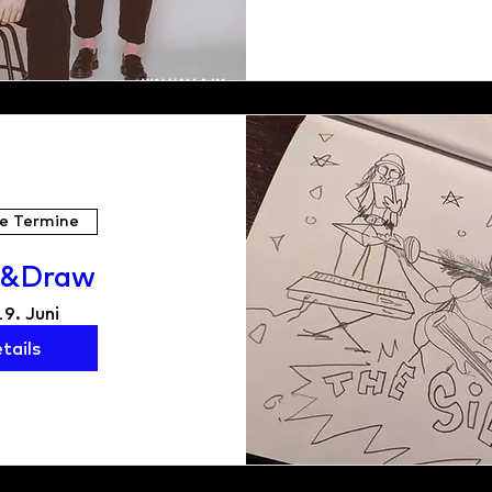
e Termine
k&Draw
19. Juni
tails