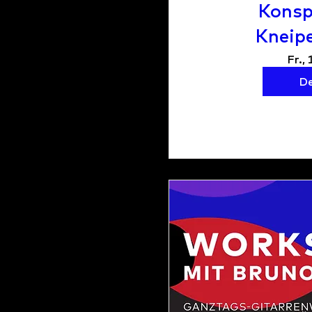
Konsp
Kneip
Fr., 
De